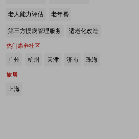
护栏、坐便椅，拐杖，助行器，四角
老人能力评估
老年餐
手杖：衡水成发橡塑制品有限公司
第三方慢病管理服务
适老化改造
来源:注册会员
热门康养社区
护理床、 医用固定带、牵引器、坐
便椅、助行器、手杖、拐杖：河北帮
广州
杭州
天津
济南
珠海
德医疗器械有限责任公司
旅居
来源:注册会员
上海
中医诊断、中医治疗、中医器具、中
医康复：​安阳国医扁鹊健康科技有限
公司
来源:注册会员
助立走步型机器人/脑卒中康复治疗
仪：武汉宝熊科技有限公司