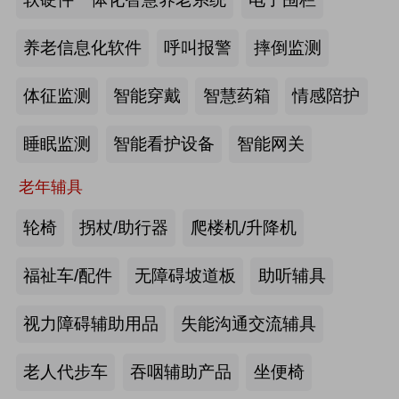
2026-07-20
来源:深圳市人民政府官网
养老信息化软件
呼叫报警
摔倒监测
截至2025年年底，全国养老机构和设
体征监测
智能穿戴
智慧药箱
情感陪护
施数量已达39.6万个
睡眠监测
智能看护设备
智能网关
2026-07-16
来源:中国新闻网
老年辅具
抢抓记忆养护关键窗口期，虹桥镇开
展千人老年脑健康专项关爱活动
轮椅
拐杖/助行器
爬楼机/升降机
2026-07-13
来源:养老福祉圈
福祉车/配件
无障碍坡道板
助听辅具
焕新银发日常 虹桥镇持续推进老年
视力障碍辅助用品
失能沟通交流辅具
友好社区建设工作
老人代步车
吞咽辅助产品
坐便椅
2026-07-13
来源:养老福祉圈