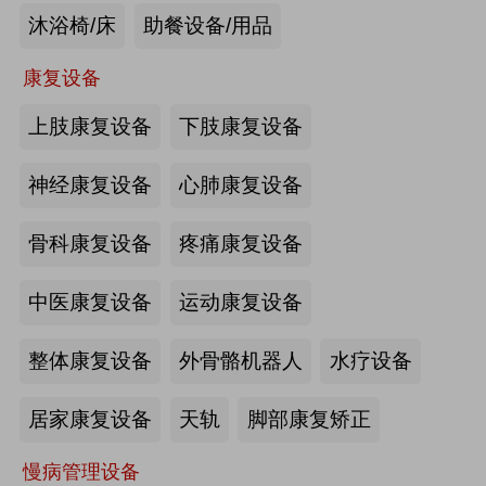
沐浴椅/床
助餐设备/用品
未来医养 · 智建绿康——中国医养融
合创新发展高峰论坛2026即将在沪启
康复设备
幕
上肢康复设备
下肢康复设备
2026-07-10
来源:注册会员
海量养老行业资源
更多>>
我要发布>>
神经康复设备
心肺康复设备
【如愿】升降浴室柜-海尔智慧康养
骨科康复设备
疼痛康复设备
中医康复设备
运动康复设备
来源:注册会员
整体康复设备
外骨骼机器人
水疗设备
轮椅一体化护理床-海尔智慧康养
居家康复设备
天轨
脚部康复矫正
慢病管理设备
来源:注册会员