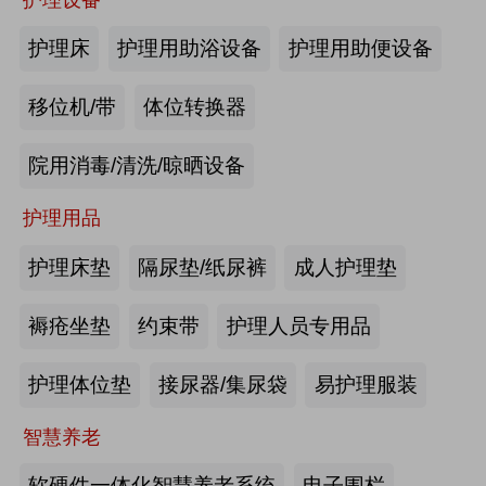
商业养老金规模超1700亿元
护理床
护理用助浴设备
护理用助便设备
2026-08-03
来源:优年网
移位机/带
体位转换器
办事不再“往返跑”，河南省开办养老
院用消毒/清洗/晾晒设备
机构“一件事”上线
护理用品
2026-07-29
来源:北青网
护理床垫
隔尿垫/纸尿裤
成人护理垫
潮已定，序幕启 | 第九届中国养老行
业陆家嘴峰会议程首发，早鸟通道同
褥疮坐垫
约束带
护理人员专用品
步开放
2026-07-23
来源:养老福祉圈
护理体位垫
接尿器/集尿袋
易护理服装
深圳发布银发经济统计分类，共6大
智慧养老
类99个小类
软硬件一体化智慧养老系统
电子围栏