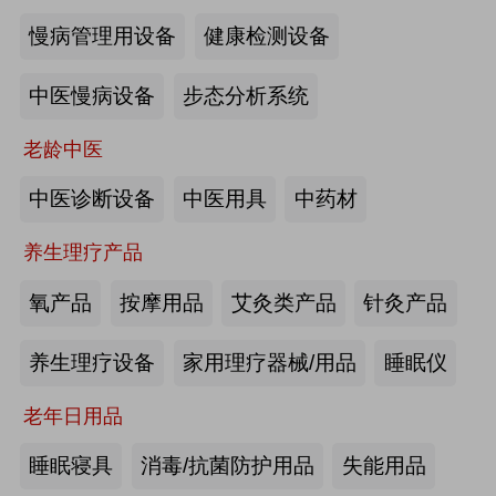
慢病管理用设备
健康检测设备
海尔电动轮椅-海尔智慧康养
中医慢病设备
步态分析系统
来源:注册会员
老龄中医
懒人血压计M8-海尔智慧康养
中医诊断设备
中医用具
中药材
养生理疗产品
来源:注册会员
氧产品
按摩用品
艾灸类产品
针灸产品
Care系列智能马桶-海尔智慧康养
养生理疗设备
家用理疗器械/用品
睡眠仪
老年日用品
来源:注册会员
睡眠寝具
消毒/抗菌防护用品
失能用品
家用多功能电动护理床、家用多功能