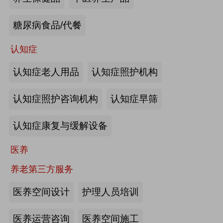
来源:注册会员
糖尿病食品/代餐
“乐湾云”智慧养老立体服务平台：杭
州乐湾科技有限公司
认知症
认知症老人用品
认知症照护机构
来源:注册会员
认知症照护咨询机构
认知症早筛
健康监测、智能看护：深圳知谱科技
有限公司
认知症康复与缓解设备
来源:注册会员
医养
智能养老机器人：江苏艾雨文承养老
养老第三方服务
机器人有限公司
医养空间设计
护理人员培训
来源:注册会员
医养运营咨询
医养空间施工