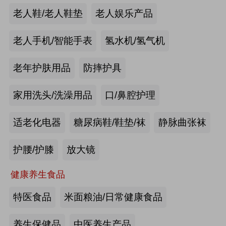
手动护理床：​衡水乐活医疗器械有限
老人鞋/老人鞋垫
老人娱乐产品
公司
来源:注册会员
老人手机/智能手表
氢水机/氢气机
老年痴呆筛查《眼动检测系统》：湖
老年护肤用品
防摔护具
南佩蕾斯特科技有限公司
家用洗头/洗澡用品
口/鼻腔护理
来源:注册会员
适老化电器
糖尿病鞋/鞋垫/袜
静脉曲张袜
健康智能手表：深圳埃微信息技术有
限公司
护腰/护膝
放大镜
来源:注册会员
健康养生食品
慢病智能随访系统：山东上正信息科
特医食品
米面粮油/日常健康食品
技有限公司
养生保健品
中医养生产品