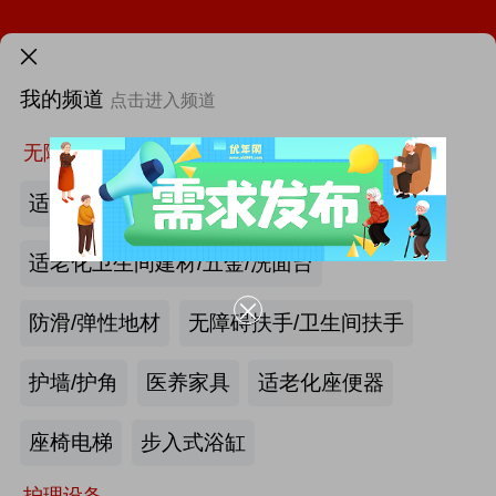
火热招展 | 2026中国国际福祉博览会：抢占全球商机高地！
需求发布>
第46届西部国际医疗器械展览会
我的频道
点击进入频道
首页
更多
找新闻
找厂商
找活动
找供求
找项目
第12届中国国际老龄产业博览会（SIC老博会）
无障碍空间
2026中国国际福祉博览会暨中国国际康复博览会
适老化墙面/天花板
第四届西安国际养老产业博览会
适老化卫生间建材/五金/洗面台
第十届中国(广州)国际养老健康产业博览会
防滑/弹性地材
无障碍扶手/卫生间扶手
2026年第八届中国（广州）国际银发经济康养产业博览会
护墙/护角
医养家具
适老化座便器
|
最新资讯
海尔电动轮椅-海尔智慧康养
产业头条
更多>>
我要发布>>
座椅电梯
步入式浴缸
2026第四届吉林银发康养暨适老化产业博览会
护理设备