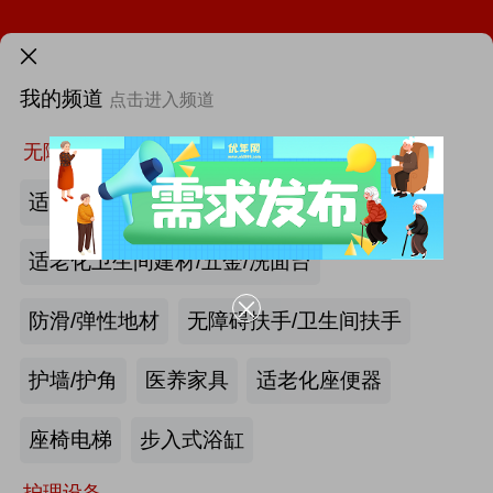
需求发布>
第12届中国国际老龄产业博览会（SIC老博会）
我的频道
点击进入频道
首页
2026中国国际福祉博览会暨中国国际康复博览会
更多
找新闻
找厂商
找活动
找供求
找项目
无障碍空间
第四届西安国际养老产业博览会
适老化墙面/天花板
第十届中国(广州)国际养老健康产业博览会
适老化卫生间建材/五金/洗面台
2026年第八届中国（广州）国际银发经济康养产业博览会
防滑/弹性地材
无障碍扶手/卫生间扶手
海尔电动轮椅-海尔智慧康养
护墙/护角
医养家具
适老化座便器
|
最新资讯
2026第四届吉林银发康养暨适老化产业博览会
产业头条
更多>>
我要发布>>
座椅电梯
步入式浴缸
护理设备