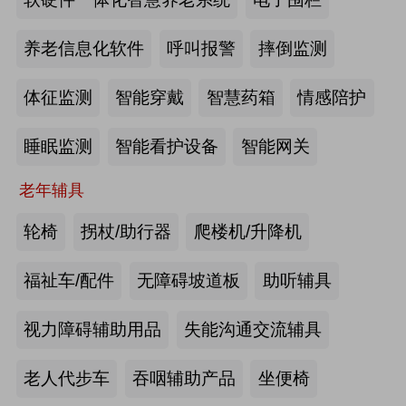
2026-07-20
来源:深圳市人民政府官网
养老信息化软件
呼叫报警
摔倒监测
截至2025年年底，全国养老机构和设
体征监测
智能穿戴
智慧药箱
情感陪护
施数量已达39.6万个
睡眠监测
智能看护设备
智能网关
2026-07-16
来源:中国新闻网
老年辅具
抢抓记忆养护关键窗口期，虹桥镇开
展千人老年脑健康专项关爱活动
轮椅
拐杖/助行器
爬楼机/升降机
2026-07-13
来源:养老福祉圈
福祉车/配件
无障碍坡道板
助听辅具
焕新银发日常 虹桥镇持续推进老年
视力障碍辅助用品
失能沟通交流辅具
友好社区建设工作
老人代步车
吞咽辅助产品
坐便椅
2026-07-13
来源:养老福祉圈