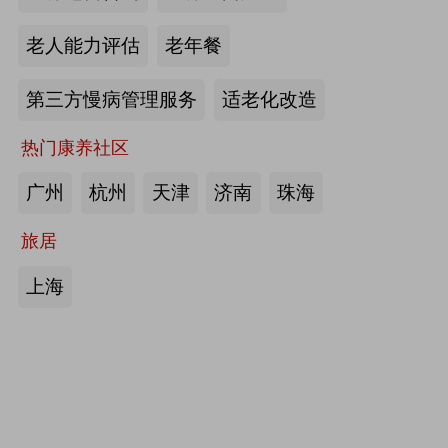
护栏、坐便椅，拐杖，助行器，四角
老人能力评估
老年餐
手杖：衡水成发橡塑制品有限公司
第三方慢病管理服务
适老化改造
来源:注册会员
热门康养社区
护理床、 医用固定带、牵引器、坐
便椅、助行器、手杖、拐杖：河北帮
广州
杭州
天津
济南
珠海
德医疗器械有限责任公司
旅居
来源:注册会员
上海
中医诊断、中医治疗、中医器具、中
医康复：​安阳国医扁鹊健康科技有限
公司
来源:注册会员
助立走步型机器人/脑卒中康复治疗
仪：武汉宝熊科技有限公司