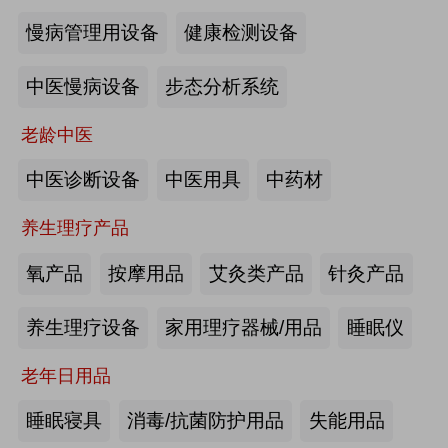
慢病管理用设备
健康检测设备
海尔电动轮椅-海尔智慧康养
中医慢病设备
步态分析系统
来源:注册会员
老龄中医
懒人血压计M8-海尔智慧康养
中医诊断设备
中医用具
中药材
养生理疗产品
来源:注册会员
氧产品
按摩用品
艾灸类产品
针灸产品
Care系列智能马桶-海尔智慧康养
养生理疗设备
家用理疗器械/用品
睡眠仪
老年日用品
来源:注册会员
睡眠寝具
消毒/抗菌防护用品
失能用品
家用多功能电动护理床、家用多功能