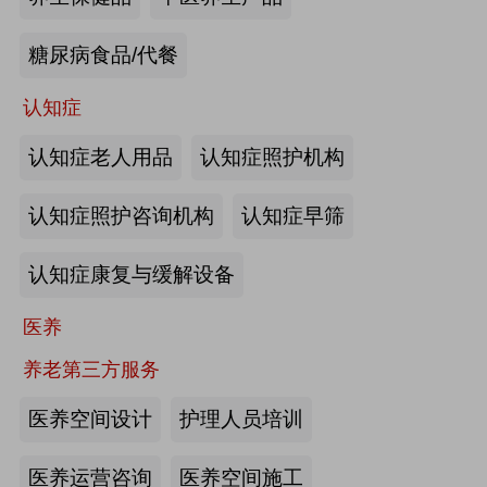
来源:注册会员
糖尿病食品/代餐
“乐湾云”智慧养老立体服务平台：杭
州乐湾科技有限公司
认知症
认知症老人用品
认知症照护机构
来源:注册会员
认知症照护咨询机构
认知症早筛
健康监测、智能看护：深圳知谱科技
有限公司
认知症康复与缓解设备
来源:注册会员
医养
智能养老机器人：江苏艾雨文承养老
养老第三方服务
机器人有限公司
医养空间设计
护理人员培训
来源:注册会员
医养运营咨询
医养空间施工