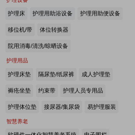
商业养老金规模超1700亿元
护理床
护理用助浴设备
护理用助便设备
2026-08-03
来源:优年网
移位机/带
体位转换器
办事不再“往返跑”，河南省开办养老
院用消毒/清洗/晾晒设备
机构“一件事”上线
护理用品
2026-07-29
来源:北青网
护理床垫
隔尿垫/纸尿裤
成人护理垫
潮已定，序幕启 | 第九届中国养老行
业陆家嘴峰会议程首发，早鸟通道同
褥疮坐垫
约束带
护理人员专用品
步开放
2026-07-23
来源:养老福祉圈
护理体位垫
接尿器/集尿袋
易护理服装
深圳发布银发经济统计分类，共6大
智慧养老
类99个小类
软硬件一体化智慧养老系统
电子围栏