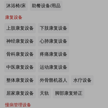
沐浴椅/床
助餐设备/用品
未来医养 · 智建绿康——中国医养融
合创新发展高峰论坛2026即将在沪启
康复设备
幕
上肢康复设备
下肢康复设备
2026-07-10
来源:注册会员
海量养老行业资源
更多>>
我要发布>>
神经康复设备
心肺康复设备
【如愿】升降浴室柜-海尔智慧康养
骨科康复设备
疼痛康复设备
中医康复设备
运动康复设备
来源:注册会员
整体康复设备
外骨骼机器人
水疗设备
轮椅一体化护理床-海尔智慧康养
居家康复设备
天轨
脚部康复矫正
慢病管理设备
来源:注册会员