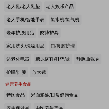
手动护理床：​衡水乐活医疗器械有限
老人鞋/老人鞋垫
老人娱乐产品
公司
来源:注册会员
老人手机/智能手表
氢水机/氢气机
老年痴呆筛查《眼动检测系统》：湖
老年护肤用品
防摔护具
南佩蕾斯特科技有限公司
家用洗头/洗澡用品
口/鼻腔护理
来源:注册会员
适老化电器
糖尿病鞋/鞋垫/袜
静脉曲张袜
健康智能手表：深圳埃微信息技术有
限公司
护腰/护膝
放大镜
来源:注册会员
健康养生食品
慢病智能随访系统：山东上正信息科
特医食品
米面粮油/日常健康食品
技有限公司
养生保健品
中医养生产品