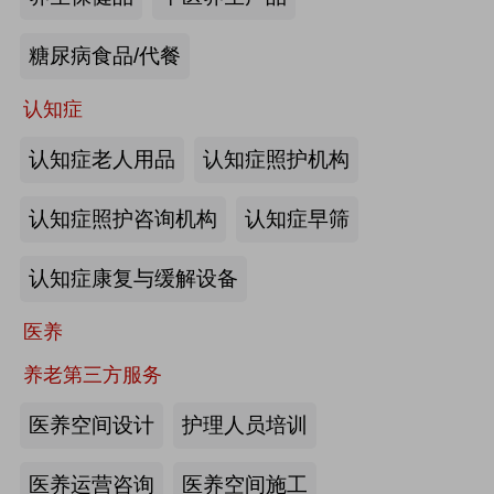
来源:注册会员
糖尿病食品/代餐
“乐湾云”智慧养老立体服务平台：杭
州乐湾科技有限公司
认知症
认知症老人用品
认知症照护机构
来源:注册会员
认知症照护咨询机构
认知症早筛
健康监测、智能看护：深圳知谱科技
有限公司
认知症康复与缓解设备
来源:注册会员
医养
智能养老机器人：江苏艾雨文承养老
养老第三方服务
机器人有限公司
医养空间设计
护理人员培训
来源:注册会员
医养运营咨询
医养空间施工