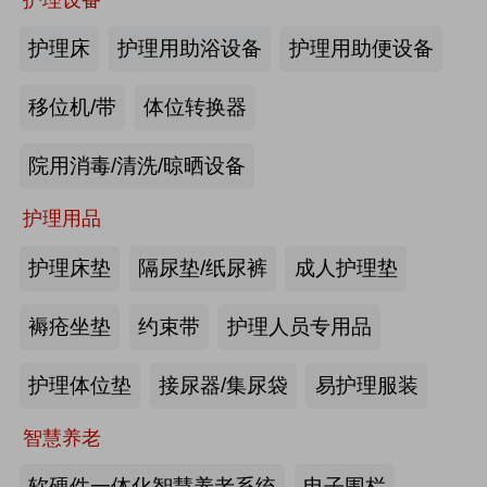
商业养老金规模超1700亿元
火热招展 | 2026中国国际福祉博览会：抢占全球商机高地！
护理床
护理用助浴设备
护理用助便设备
第46届西部国际医疗器械展览会
2026-08-03
来源:优年网
移位机/带
体位转换器
第12届中国国际老龄产业博览会（SIC老博会）
办事不再“往返跑”，河南省开办养老
院用消毒/清洗/晾晒设备
机构“一件事”上线
2026中国国际福祉博览会暨中国国际康复博览会
护理用品
2026-07-29
来源:北青网
第四届西安国际养老产业博览会
护理床垫
隔尿垫/纸尿裤
成人护理垫
潮已定，序幕启 | 第九届中国养老行
第十届中国(广州)国际养老健康产业博览会
业陆家嘴峰会议程首发，早鸟通道同
褥疮坐垫
约束带
护理人员专用品
步开放
2026年第八届中国（广州）国际银发经济康养产业博览会
2026-07-23
来源:养老福祉圈
护理体位垫
接尿器/集尿袋
易护理服装
海尔电动轮椅-海尔智慧康养
深圳发布银发经济统计分类，共6大
智慧养老
类99个小类
2026第四届吉林银发康养暨适老化产业博览会
软硬件一体化智慧养老系统
电子围栏