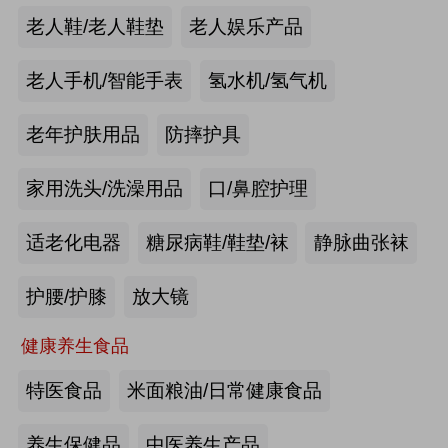
手动护理床：​衡水乐活医疗器械有限
老人鞋/老人鞋垫
老人娱乐产品
公司
来源:注册会员
老人手机/智能手表
氢水机/氢气机
老年痴呆筛查《眼动检测系统》：湖
老年护肤用品
防摔护具
南佩蕾斯特科技有限公司
家用洗头/洗澡用品
口/鼻腔护理
来源:注册会员
适老化电器
糖尿病鞋/鞋垫/袜
静脉曲张袜
健康智能手表：深圳埃微信息技术有
限公司
护腰/护膝
放大镜
来源:注册会员
健康养生食品
慢病智能随访系统：山东上正信息科
特医食品
米面粮油/日常健康食品
技有限公司
养生保健品
中医养生产品