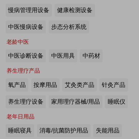
慢病管理用设备
健康检测设备
海尔电动轮椅-海尔智慧康养
中医慢病设备
步态分析系统
来源:注册会员
老龄中医
懒人血压计M8-海尔智慧康养
中医诊断设备
中医用具
中药材
养生理疗产品
来源:注册会员
氧产品
按摩用品
艾灸类产品
针灸产品
Care系列智能马桶-海尔智慧康养
养生理疗设备
家用理疗器械/用品
睡眠仪
老年日用品
来源:注册会员
睡眠寝具
消毒/抗菌防护用品
失能用品
家用多功能电动护理床、家用多功能