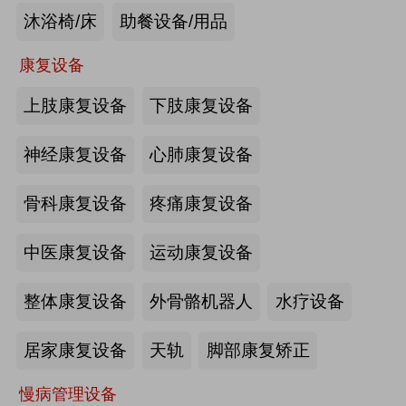
沐浴椅/床
助餐设备/用品
未来医养 · 智建绿康——中国医养融
合创新发展高峰论坛2026即将在沪启
康复设备
幕
上肢康复设备
下肢康复设备
2026-07-10
来源:注册会员
海量养老行业资源
更多>>
我要发布>>
神经康复设备
心肺康复设备
【如愿】升降浴室柜-海尔智慧康养
骨科康复设备
疼痛康复设备
中医康复设备
运动康复设备
来源:注册会员
整体康复设备
外骨骼机器人
水疗设备
轮椅一体化护理床-海尔智慧康养
居家康复设备
天轨
脚部康复矫正
慢病管理设备
来源:注册会员