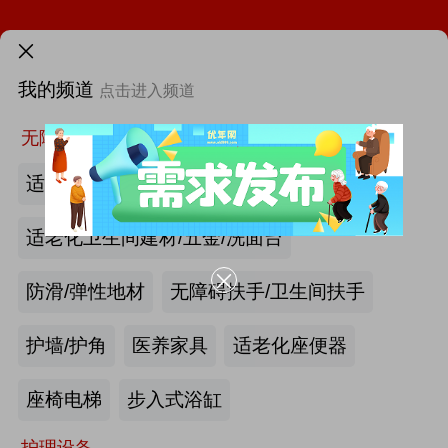
需求发布>
我的频道
点击进入频道
首页
更多
找新闻
找厂商
找活动
找供求
找项目
无障碍空间
适老化墙面/天花板
适老化卫生间建材/五金/洗面台
海尔电动轮椅-海尔智慧康养
防滑/弹性地材
无障碍扶手/卫生间扶手
2026第四届吉林银发康养暨适老化产业博览会
护墙/护角
医养家具
适老化座便器
|
最新资讯
产业头条
更多>>
我要发布>>
THAC 2026 - 第二十四届高端医疗发展论坛即将召开
座椅电梯
步入式浴缸
护理设备