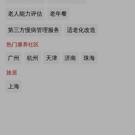
护栏、坐便椅，拐杖，助行器，四角
老人能力评估
老年餐
手杖：衡水成发橡塑制品有限公司
第三方慢病管理服务
适老化改造
来源:注册会员
热门康养社区
护理床、 医用固定带、牵引器、坐
便椅、助行器、手杖、拐杖：河北帮
广州
杭州
天津
济南
珠海
德医疗器械有限责任公司
旅居
来源:注册会员
上海
中医诊断、中医治疗、中医器具、中
医康复：​安阳国医扁鹊健康科技有限
公司
来源:注册会员
助立走步型机器人/脑卒中康复治疗
仪：武汉宝熊科技有限公司