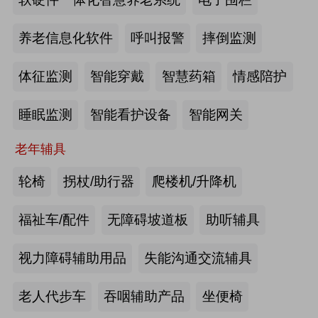
2026-07-20
来源:深圳市人民政府官网
养老信息化软件
呼叫报警
摔倒监测
截至2025年年底，全国养老机构和设
体征监测
智能穿戴
智慧药箱
情感陪护
施数量已达39.6万个
睡眠监测
智能看护设备
智能网关
2026-07-16
来源:中国新闻网
老年辅具
抢抓记忆养护关键窗口期，虹桥镇开
展千人老年脑健康专项关爱活动
轮椅
拐杖/助行器
爬楼机/升降机
2026-07-13
来源:养老福祉圈
福祉车/配件
无障碍坡道板
助听辅具
焕新银发日常 虹桥镇持续推进老年
视力障碍辅助用品
失能沟通交流辅具
友好社区建设工作
老人代步车
吞咽辅助产品
坐便椅
2026-07-13
来源:养老福祉圈