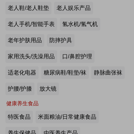
手动护理床：​衡水乐活医疗器械有限
老人鞋/老人鞋垫
老人娱乐产品
公司
来源:注册会员
老人手机/智能手表
氢水机/氢气机
老年痴呆筛查《眼动检测系统》：湖
老年护肤用品
防摔护具
南佩蕾斯特科技有限公司
家用洗头/洗澡用品
口/鼻腔护理
来源:注册会员
适老化电器
糖尿病鞋/鞋垫/袜
静脉曲张袜
健康智能手表：深圳埃微信息技术有
限公司
护腰/护膝
放大镜
来源:注册会员
健康养生食品
慢病智能随访系统：山东上正信息科
特医食品
米面粮油/日常健康食品
技有限公司
养生保健品
中医养生产品