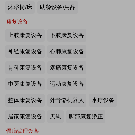
沐浴椅/床
助餐设备/用品
未来医养 · 智建绿康——中国医养融
合创新发展高峰论坛2026即将在沪启
康复设备
幕
上肢康复设备
下肢康复设备
2026-07-10
来源:注册会员
海量养老行业资源
更多>>
我要发布>>
神经康复设备
心肺康复设备
【如愿】升降浴室柜-海尔智慧康养
骨科康复设备
疼痛康复设备
中医康复设备
运动康复设备
来源:注册会员
整体康复设备
外骨骼机器人
水疗设备
轮椅一体化护理床-海尔智慧康养
居家康复设备
天轨
脚部康复矫正
慢病管理设备
来源:注册会员