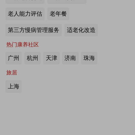
护栏、坐便椅，拐杖，助行器，四角
老人能力评估
老年餐
手杖：衡水成发橡塑制品有限公司
第三方慢病管理服务
适老化改造
来源:注册会员
热门康养社区
护理床、 医用固定带、牵引器、坐
便椅、助行器、手杖、拐杖：河北帮
广州
杭州
天津
济南
珠海
德医疗器械有限责任公司
旅居
来源:注册会员
上海
中医诊断、中医治疗、中医器具、中
医康复：​安阳国医扁鹊健康科技有限
公司
来源:注册会员
助立走步型机器人/脑卒中康复治疗
仪：武汉宝熊科技有限公司