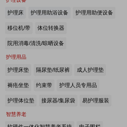
商业养老金规模超1700亿元
2026第四届吉林银发康养暨适老化产业博览会
护理床
护理用助浴设备
护理用助便设备
2026-08-03
来源:优年网
移位机/带
体位转换器
办事不再“往返跑”，河南省开办养老
院用消毒/清洗/晾晒设备
机构“一件事”上线
护理用品
2026-07-29
来源:北青网
护理床垫
隔尿垫/纸尿裤
成人护理垫
潮已定，序幕启 | 第九届中国养老行
业陆家嘴峰会议程首发，早鸟通道同
褥疮坐垫
约束带
护理人员专用品
步开放
2026-07-23
来源:养老福祉圈
护理体位垫
接尿器/集尿袋
易护理服装
深圳发布银发经济统计分类，共6大
智慧养老
类99个小类
软硬件一体化智慧养老系统
电子围栏