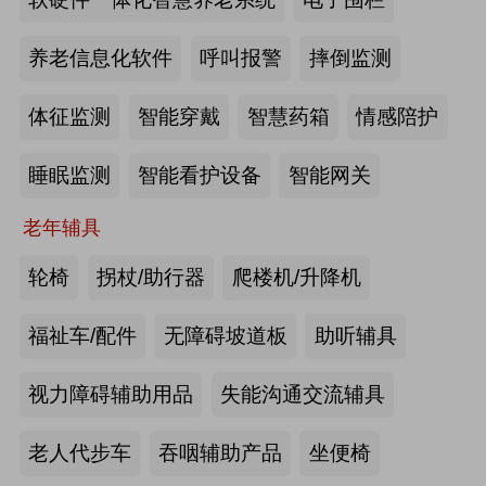
2026-07-20
来源:深圳市人民政府官网
养老信息化软件
呼叫报警
摔倒监测
截至2025年年底，全国养老机构和设
体征监测
智能穿戴
智慧药箱
情感陪护
施数量已达39.6万个
睡眠监测
智能看护设备
智能网关
2026-07-16
来源:中国新闻网
老年辅具
抢抓记忆养护关键窗口期，虹桥镇开
展千人老年脑健康专项关爱活动
轮椅
拐杖/助行器
爬楼机/升降机
2026-07-13
来源:养老福祉圈
福祉车/配件
无障碍坡道板
助听辅具
焕新银发日常 虹桥镇持续推进老年
视力障碍辅助用品
失能沟通交流辅具
友好社区建设工作
老人代步车
吞咽辅助产品
坐便椅
2026-07-13
来源:养老福祉圈