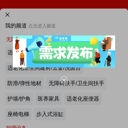
火热招展 | 2026中国国际福祉博览会：抢占全球商机高地！
需求发布>
我的频道
点击进入频道
第46届西部国际医疗器械展览会
首页
更多
找新闻
找厂商
找活动
找供求
找项目
无障碍空间
第12届中国国际老龄产业博览会（SIC老博会）
适老化墙面/天花板
2026中国国际福祉博览会暨中国国际康复博览会
适老化卫生间建材/五金/洗面台
第四届西安国际养老产业博览会
防滑/弹性地材
无障碍扶手/卫生间扶手
第十届中国(广州)国际养老健康产业博览会
护墙/护角
医养家具
适老化座便器
|
最新资讯
2026年第八届中国（广州）国际银发经济康养产业博览会
产业头条
更多>>
我要发布>>
座椅电梯
步入式浴缸
海尔电动轮椅-海尔智慧康养
护理设备