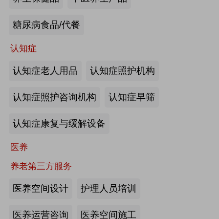
来源:注册会员
糖尿病食品/代餐
“乐湾云”智慧养老立体服务平台：杭
州乐湾科技有限公司
认知症
认知症老人用品
认知症照护机构
来源:注册会员
认知症照护咨询机构
认知症早筛
健康监测、智能看护：深圳知谱科技
有限公司
认知症康复与缓解设备
来源:注册会员
医养
智能养老机器人：江苏艾雨文承养老
养老第三方服务
机器人有限公司
医养空间设计
护理人员培训
来源:注册会员
医养运营咨询
医养空间施工