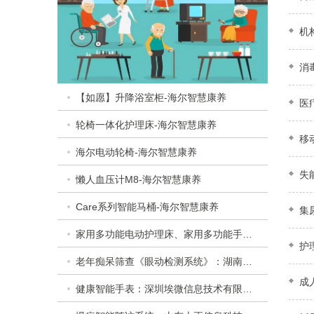
机
消
【如愿】升降浴室柜-海尔智慧康养
医
轮椅一体化护理床-海尔智慧康养
移
海尔电动轮椅-海尔智慧康养
失
懒人血压计M8-海尔智慧康养
Care系列智能马桶-海尔智慧康养
集
家用多功能电动护理床、家用多功能手动护理床：​衡水乐活医疗器械有限公司
护
老年痴呆筛查《眼动检测系统》：湖南佩蕾斯特科技有限公司
成
健康智能手表：深圳埃微信息技术有限公司