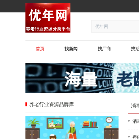
首页
找新闻
找厂商
找
养老行业资源品牌库
消
消
褥