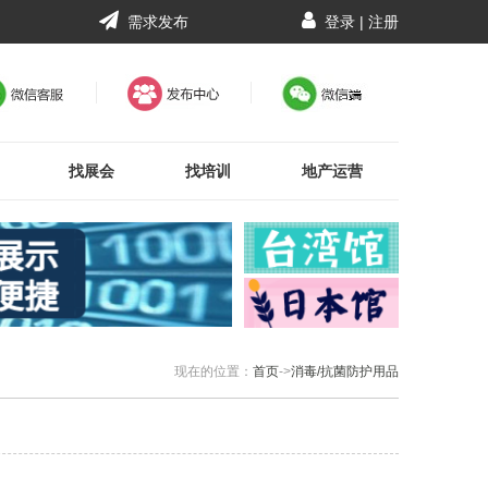
需求发布
登录
|
注册
找展会
找培训
地产运营
现在的位置：
首页
->
消毒/抗菌防护用品