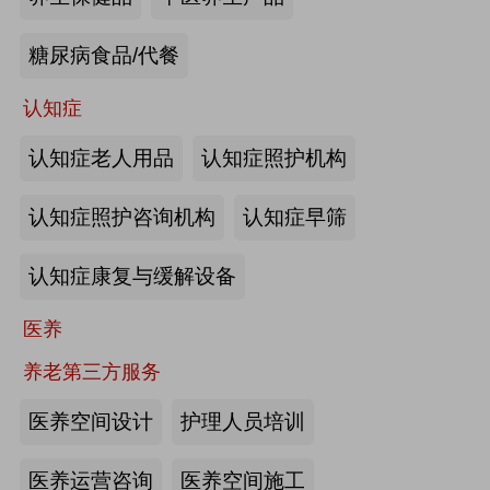
来源:注册会员
糖尿病食品/代餐
“乐湾云”智慧养老立体服务平台：杭
州乐湾科技有限公司
认知症
认知症老人用品
认知症照护机构
来源:注册会员
认知症照护咨询机构
认知症早筛
健康监测、智能看护：深圳知谱科技
有限公司
认知症康复与缓解设备
来源:注册会员
医养
智能养老机器人：江苏艾雨文承养老
养老第三方服务
机器人有限公司
医养空间设计
护理人员培训
来源:注册会员
医养运营咨询
医养空间施工