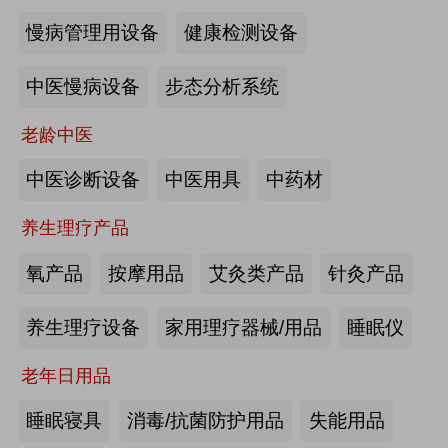
慢病管理用设备
健康检测设备
海尔电动轮椅-海尔智慧康养
中医慢病设备
步态分析系统
来源:注册会员
老龄中医
懒人血压计M8-海尔智慧康养
中医诊断设备
中医用具
中药材
养生理疗产品
来源:注册会员
氧产品
按摩用品
艾灸类产品
针灸产品
Care系列智能马桶-海尔智慧康养
养生理疗设备
家用理疗器械/用品
睡眠仪
老年日用品
来源:注册会员
睡眠寝具
消毒/抗菌防护用品
失能用品
家用多功能电动护理床、家用多功能