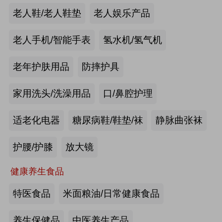
手动护理床：​衡水乐活医疗器械有限
老人鞋/老人鞋垫
老人娱乐产品
公司
来源:注册会员
老人手机/智能手表
氢水机/氢气机
老年痴呆筛查《眼动检测系统》：湖
老年护肤用品
防摔护具
南佩蕾斯特科技有限公司
家用洗头/洗澡用品
口/鼻腔护理
来源:注册会员
适老化电器
糖尿病鞋/鞋垫/袜
静脉曲张袜
健康智能手表：深圳埃微信息技术有
限公司
护腰/护膝
放大镜
来源:注册会员
健康养生食品
慢病智能随访系统：山东上正信息科
特医食品
米面粮油/日常健康食品
技有限公司
养生保健品
中医养生产品