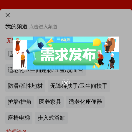
火热招展 | 2026中国国际福祉博览会：抢占全球商机高地！
需求发布>
第46届西部国际医疗器械展览会
我的频道
点击进入频道
首页
更多
找新闻
找厂商
找活动
找供求
找项目
第12届中国国际老龄产业博览会（SIC老博会）
无障碍空间
适老化墙面/天花板
2026中国国际福祉博览会暨中国国际康复博览会
适老化卫生间建材/五金/洗面台
第四届西安国际养老产业博览会
防滑/弹性地材
无障碍扶手/卫生间扶手
第十届中国(广州)国际养老健康产业博览会
护墙/护角
医养家具
适老化座便器
|
2026年第八届中国（广州）国际银发经济康养产业博览会
最新资讯
产业头条
更多>>
我要发布>>
座椅电梯
步入式浴缸
海尔电动轮椅-海尔智慧康养
护理设备