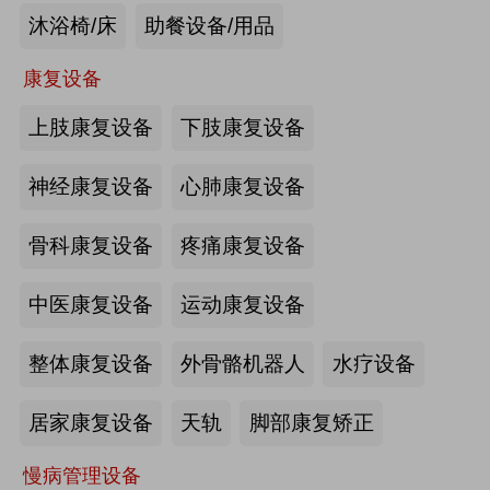
沐浴椅/床
助餐设备/用品
未来医养 · 智建绿康——中国医养融
合创新发展高峰论坛2026即将在沪启
康复设备
幕
上肢康复设备
下肢康复设备
2026-07-10
来源:注册会员
海量养老行业资源
更多>>
我要发布>>
神经康复设备
心肺康复设备
【如愿】升降浴室柜-海尔智慧康养
骨科康复设备
疼痛康复设备
中医康复设备
运动康复设备
来源:注册会员
整体康复设备
外骨骼机器人
水疗设备
轮椅一体化护理床-海尔智慧康养
居家康复设备
天轨
脚部康复矫正
慢病管理设备
来源:注册会员