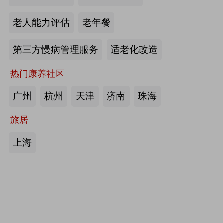
护栏、坐便椅，拐杖，助行器，四角
老人能力评估
老年餐
手杖：衡水成发橡塑制品有限公司
第三方慢病管理服务
适老化改造
来源:注册会员
热门康养社区
护理床、 医用固定带、牵引器、坐
便椅、助行器、手杖、拐杖：河北帮
广州
杭州
天津
济南
珠海
德医疗器械有限责任公司
旅居
来源:注册会员
上海
中医诊断、中医治疗、中医器具、中
医康复：​安阳国医扁鹊健康科技有限
公司
来源:注册会员
助立走步型机器人/脑卒中康复治疗
仪：武汉宝熊科技有限公司