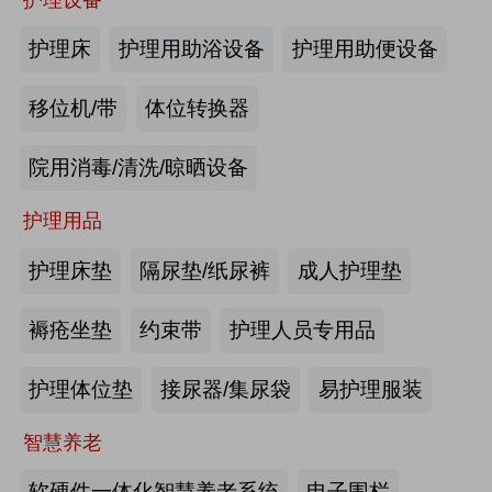
商业养老金规模超1700亿元
2026第四届吉林银发康养暨适老化产业博览会
护理床
护理用助浴设备
护理用助便设备
2026-08-03
来源:优年网
移位机/带
体位转换器
办事不再“往返跑”，河南省开办养老
院用消毒/清洗/晾晒设备
机构“一件事”上线
护理用品
2026-07-29
来源:北青网
护理床垫
隔尿垫/纸尿裤
成人护理垫
潮已定，序幕启 | 第九届中国养老行
业陆家嘴峰会议程首发，早鸟通道同
褥疮坐垫
约束带
护理人员专用品
步开放
2026-07-23
来源:养老福祉圈
护理体位垫
接尿器/集尿袋
易护理服装
深圳发布银发经济统计分类，共6大
智慧养老
类99个小类
软硬件一体化智慧养老系统
电子围栏