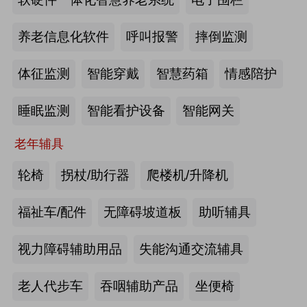
2026-07-20
来源:深圳市人民政府官网
养老信息化软件
呼叫报警
摔倒监测
截至2025年年底，全国养老机构和设
体征监测
智能穿戴
智慧药箱
情感陪护
施数量已达39.6万个
睡眠监测
智能看护设备
智能网关
2026-07-16
来源:中国新闻网
老年辅具
抢抓记忆养护关键窗口期，虹桥镇开
展千人老年脑健康专项关爱活动
轮椅
拐杖/助行器
爬楼机/升降机
2026-07-13
来源:养老福祉圈
福祉车/配件
无障碍坡道板
助听辅具
焕新银发日常 虹桥镇持续推进老年
视力障碍辅助用品
失能沟通交流辅具
友好社区建设工作
老人代步车
吞咽辅助产品
坐便椅
2026-07-13
来源:养老福祉圈