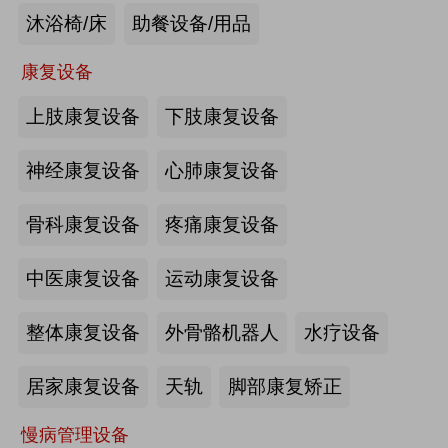
沐浴椅/床
助餐设备/用品
未来医养 · 智建绿康——中国医养融
合创新发展高峰论坛2026即将在沪启
康复设备
幕
上肢康复设备
下肢康复设备
2026-07-10
来源:注册会员
海量养老行业资源
更多>>
我要发布>>
神经康复设备
心肺康复设备
【如愿】升降浴室柜-海尔智慧康养
骨科康复设备
疼痛康复设备
中医康复设备
运动康复设备
来源:注册会员
整体康复设备
外骨骼机器人
水疗设备
轮椅一体化护理床-海尔智慧康养
居家康复设备
天轨
脚部康复矫正
慢病管理设备
来源:注册会员