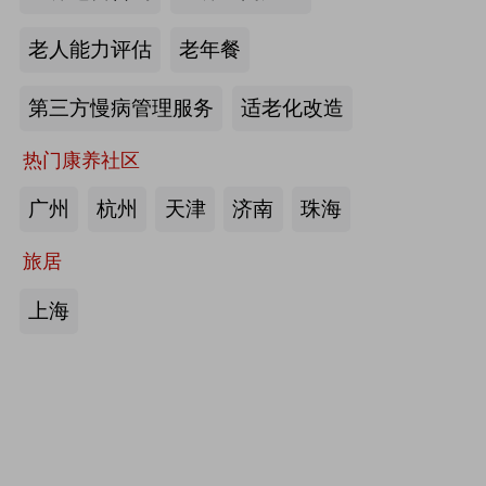
护栏、坐便椅，拐杖，助行器，四角
老人能力评估
老年餐
手杖：衡水成发橡塑制品有限公司
第三方慢病管理服务
适老化改造
来源:注册会员
热门康养社区
护理床、 医用固定带、牵引器、坐
便椅、助行器、手杖、拐杖：河北帮
广州
杭州
天津
济南
珠海
德医疗器械有限责任公司
旅居
来源:注册会员
上海
中医诊断、中医治疗、中医器具、中
医康复：​安阳国医扁鹊健康科技有限
公司
来源:注册会员
助立走步型机器人/脑卒中康复治疗
仪：武汉宝熊科技有限公司