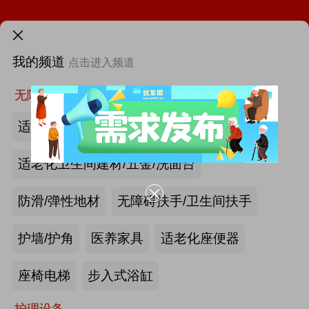
第12届中国国际老龄产业博览会（SIC老博会）
需求发布>
2026中国国际福祉博览会暨中国国际康复博览会
我的频道
点击进入频道
首页
更多
找新闻
找厂商
找活动
找供求
找项目
第四届西安国际养老产业博览会
无障碍空间
适老化墙面/天花板
第十届中国(广州)国际养老健康产业博览会
适老化卫生间建材/五金/洗面台
2026年第八届中国（广州）国际银发经济康养产业博览会
防滑/弹性地材
无障碍扶手/卫生间扶手
海尔电动轮椅-海尔智慧康养
护墙/护角
医养家具
适老化座便器
|
最新资讯
2026第四届吉林银发康养暨适老化产业博览会
产业头条
更多>>
我要发布>>
座椅电梯
步入式浴缸
护理设备