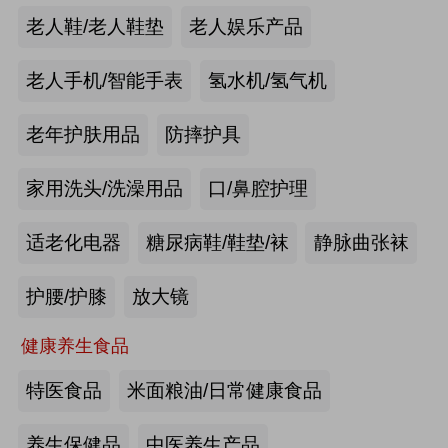
手动护理床：​衡水乐活医疗器械有限
老人鞋/老人鞋垫
老人娱乐产品
公司
来源:注册会员
老人手机/智能手表
氢水机/氢气机
老年痴呆筛查《眼动检测系统》：湖
老年护肤用品
防摔护具
南佩蕾斯特科技有限公司
家用洗头/洗澡用品
口/鼻腔护理
来源:注册会员
适老化电器
糖尿病鞋/鞋垫/袜
静脉曲张袜
健康智能手表：深圳埃微信息技术有
限公司
护腰/护膝
放大镜
来源:注册会员
健康养生食品
慢病智能随访系统：山东上正信息科
特医食品
米面粮油/日常健康食品
技有限公司
养生保健品
中医养生产品