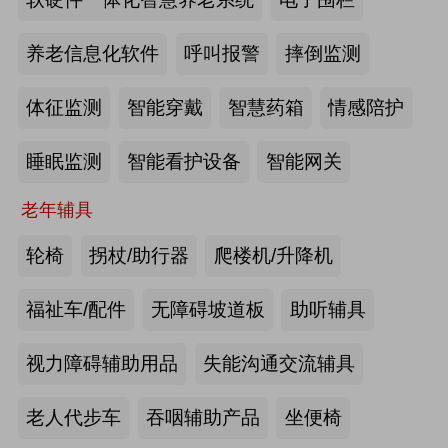
2026-07-20
来源:深圳市人民政府官网
养老信息化软件
呼叫报警
摔倒监测
截至2025年年底，全国养老机构和设
体征监测
智能穿戴
智慧药箱
情感陪护
施数量已达39.6万个
睡眠监测
智能看护设备
智能网关
2026-07-16
来源:中国新闻网
老年辅具
抢抓记忆养护关键窗口期，虹桥镇开
展千人老年脑健康专项关爱活动
轮椅
拐杖/助行器
爬楼机/升降机
2026-07-13
来源:养老福祉圈
福祉车/配件
无障碍坡道板
助听辅具
焕新银发日常 虹桥镇持续推进老年
视力障碍辅助用品
失能沟通交流辅具
友好社区建设工作
老人代步车
吞咽辅助产品
坐便椅
2026-07-13
来源:养老福祉圈