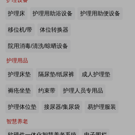
商业养老金规模超1700亿元
护理床
护理用助浴设备
护理用助便设备
2026-08-03
来源:优年网
移位机/带
体位转换器
办事不再“往返跑”，河南省开办养老
院用消毒/清洗/晾晒设备
机构“一件事”上线
护理用品
2026-07-29
来源:北青网
护理床垫
隔尿垫/纸尿裤
成人护理垫
潮已定，序幕启 | 第九届中国养老行
业陆家嘴峰会议程首发，早鸟通道同
褥疮坐垫
约束带
护理人员专用品
步开放
2026-07-23
来源:养老福祉圈
护理体位垫
接尿器/集尿袋
易护理服装
深圳发布银发经济统计分类，共6大
智慧养老
类99个小类
软硬件一体化智慧养老系统
电子围栏