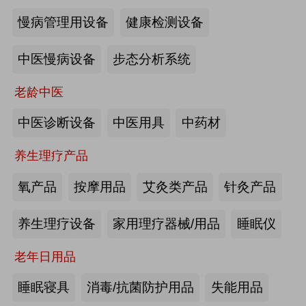
慢病管理用设备
健康检测设备
海尔电动轮椅-海尔智慧康养
中医慢病设备
步态分析系统
来源:注册会员
老龄中医
懒人血压计M8-海尔智慧康养
中医诊断设备
中医用具
中药材
养生理疗产品
来源:注册会员
氧产品
按摩用品
艾灸类产品
针灸产品
Care系列智能马桶-海尔智慧康养
养生理疗设备
家用理疗器械/用品
睡眠仪
老年日用品
来源:注册会员
睡眠寝具
消毒/抗菌防护用品
失能用品
家用多功能电动护理床、家用多功能