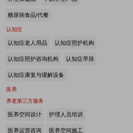
来源:注册会员
糖尿病食品/代餐
“乐湾云”智慧养老立体服务平台：杭
州乐湾科技有限公司
认知症
认知症老人用品
认知症照护机构
来源:注册会员
认知症照护咨询机构
认知症早筛
健康监测、智能看护：深圳知谱科技
有限公司
认知症康复与缓解设备
来源:注册会员
医养
智能养老机器人：江苏艾雨文承养老
养老第三方服务
机器人有限公司
医养空间设计
护理人员培训
来源:注册会员
医养运营咨询
医养空间施工