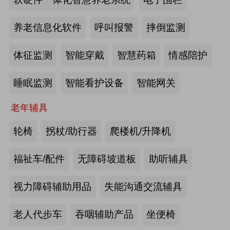
2026-07-20
来源:深圳市人民政府官网
养老信息化软件
呼叫报警
摔倒监测
截至2025年年底，全国养老机构和设
体征监测
智能穿戴
智慧药箱
情感陪护
施数量已达39.6万个
睡眠监测
智能看护设备
智能网关
2026-07-16
来源:中国新闻网
老年辅具
抢抓记忆养护关键窗口期，虹桥镇开
展千人老年脑健康专项关爱活动
轮椅
拐杖/助行器
爬楼机/升降机
2026-07-13
来源:养老福祉圈
福祉车/配件
无障碍坡道板
助听辅具
焕新银发日常 虹桥镇持续推进老年
视力障碍辅助用品
失能沟通交流辅具
友好社区建设工作
老人代步车
吞咽辅助产品
坐便椅
2026-07-13
来源:养老福祉圈