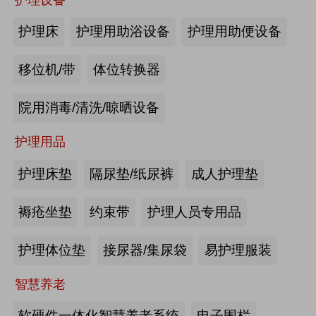
商业养老金规模超1700亿元
2026第四届吉林银发康养暨适老化产业博览会
护理床
护理用助浴设备
护理用助便设备
2026-08-03
来源:优年网
移位机/带
体位转换器
办事不再“往返跑”，河南省开办养老
院用消毒/清洗/晾晒设备
机构“一件事”上线
护理用品
2026-07-29
来源:北青网
护理床垫
隔尿垫/纸尿裤
成人护理垫
潮已定，序幕启 | 第九届中国养老行
业陆家嘴峰会议程首发，早鸟通道同
褥疮坐垫
约束带
护理人员专用品
步开放
2026-07-23
来源:养老福祉圈
护理体位垫
接尿器/集尿袋
易护理服装
深圳发布银发经济统计分类，共6大
智慧养老
类99个小类
软硬件一体化智慧养老系统
电子围栏