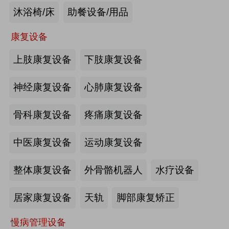
沐浴椅/床
助餐设备/用品
未来医养 · 智建绿康——中国医养融
合创新发展高峰论坛2026即将在沪启
康复设备
幕
上肢康复设备
下肢康复设备
2026-07-10
来源:注册会员
海量养老行业资源
更多>>
我要发布>>
神经康复设备
心肺康复设备
【如愿】升降浴室柜-海尔智慧康养
骨科康复设备
疼痛康复设备
中医康复设备
运动康复设备
来源:注册会员
整体康复设备
外骨骼机器人
水疗设备
轮椅一体化护理床-海尔智慧康养
居家康复设备
天轨
脚部康复矫正
慢病管理设备
来源:注册会员