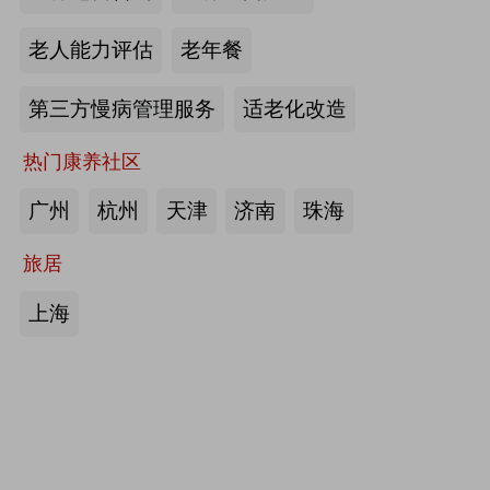
护栏、坐便椅，拐杖，助行器，四角
老人能力评估
老年餐
手杖：衡水成发橡塑制品有限公司
第三方慢病管理服务
适老化改造
来源:注册会员
热门康养社区
护理床、 医用固定带、牵引器、坐
便椅、助行器、手杖、拐杖：河北帮
广州
杭州
天津
济南
珠海
德医疗器械有限责任公司
旅居
来源:注册会员
上海
中医诊断、中医治疗、中医器具、中
医康复：​安阳国医扁鹊健康科技有限
公司
来源:注册会员
助立走步型机器人/脑卒中康复治疗
仪：武汉宝熊科技有限公司