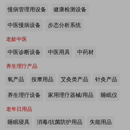
慢病管理用设备
健康检测设备
海尔电动轮椅-海尔智慧康养
中医慢病设备
步态分析系统
来源:注册会员
老龄中医
懒人血压计M8-海尔智慧康养
中医诊断设备
中医用具
中药材
养生理疗产品
来源:注册会员
氧产品
按摩用品
艾灸类产品
针灸产品
Care系列智能马桶-海尔智慧康养
养生理疗设备
家用理疗器械/用品
睡眠仪
老年日用品
来源:注册会员
睡眠寝具
消毒/抗菌防护用品
失能用品
家用多功能电动护理床、家用多功能