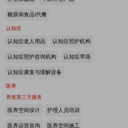
来源:注册会员
糖尿病食品/代餐
“乐湾云”智慧养老立体服务平台：杭
州乐湾科技有限公司
认知症
认知症老人用品
认知症照护机构
来源:注册会员
认知症照护咨询机构
认知症早筛
健康监测、智能看护：深圳知谱科技
有限公司
认知症康复与缓解设备
来源:注册会员
医养
智能养老机器人：江苏艾雨文承养老
养老第三方服务
机器人有限公司
医养空间设计
护理人员培训
来源:注册会员
医养运营咨询
医养空间施工