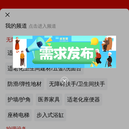
火热招展 | 2026中国国际福祉博览会：抢占全球商机高地！
需求发布>
我的频道
点击进入频道
第46届西部国际医疗器械展览会
首页
更多
找新闻
找厂商
找活动
找供求
找项目
无障碍空间
第12届中国国际老龄产业博览会（SIC老博会）
适老化墙面/天花板
2026中国国际福祉博览会暨中国国际康复博览会
适老化卫生间建材/五金/洗面台
第四届西安国际养老产业博览会
防滑/弹性地材
无障碍扶手/卫生间扶手
第十届中国(广州)国际养老健康产业博览会
护墙/护角
医养家具
适老化座便器
|
最新资讯
2026年第八届中国（广州）国际银发经济康养产业博览会
产业头条
更多>>
我要发布>>
座椅电梯
步入式浴缸
海尔电动轮椅-海尔智慧康养
护理设备