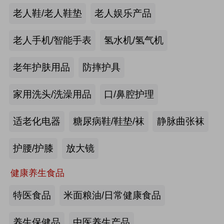
手动护理床：​衡水乐活医疗器械有限
老人鞋/老人鞋垫
老人娱乐产品
公司
来源:注册会员
老人手机/智能手表
氢水机/氢气机
老年痴呆筛查《眼动检测系统》：湖
老年护肤用品
防摔护具
南佩蕾斯特科技有限公司
家用洗头/洗澡用品
口/鼻腔护理
来源:注册会员
适老化电器
糖尿病鞋/鞋垫/袜
静脉曲张袜
健康智能手表：深圳埃微信息技术有
限公司
护腰/护膝
放大镜
来源:注册会员
健康养生食品
慢病智能随访系统：山东上正信息科
特医食品
米面粮油/日常健康食品
技有限公司
养生保健品
中医养生产品