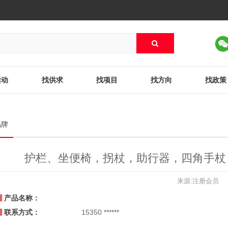
活动
找供求
找项目
找方向
找政策
品牌
护栏、坐便椅，拐杖，助行器，四角手杖
来源:注册会员
产品名称：
联系方式：
15350 ******