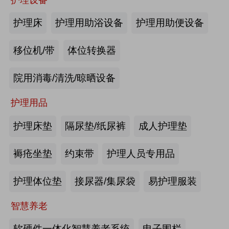
商业养老金规模超1700亿元
2026第四届吉林银发康养暨适老化产业博览会
护理床
护理用助浴设备
护理用助便设备
2026-08-03
来源:优年网
移位机/带
体位转换器
办事不再“往返跑”，河南省开办养老
院用消毒/清洗/晾晒设备
机构“一件事”上线
护理用品
2026-07-29
来源:北青网
护理床垫
隔尿垫/纸尿裤
成人护理垫
潮已定，序幕启 | 第九届中国养老行
业陆家嘴峰会议程首发，早鸟通道同
褥疮坐垫
约束带
护理人员专用品
步开放
2026-07-23
来源:养老福祉圈
护理体位垫
接尿器/集尿袋
易护理服装
深圳发布银发经济统计分类，共6大
智慧养老
类99个小类
软硬件一体化智慧养老系统
电子围栏