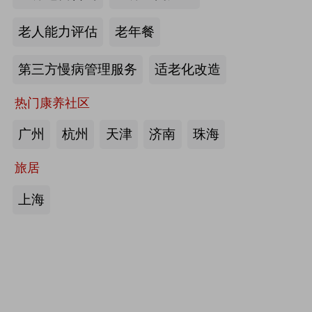
护栏、坐便椅，拐杖，助行器，四角
老人能力评估
老年餐
手杖：衡水成发橡塑制品有限公司
第三方慢病管理服务
适老化改造
来源:注册会员
热门康养社区
护理床、 医用固定带、牵引器、坐
便椅、助行器、手杖、拐杖：河北帮
广州
杭州
天津
济南
珠海
德医疗器械有限责任公司
旅居
来源:注册会员
上海
中医诊断、中医治疗、中医器具、中
医康复：​安阳国医扁鹊健康科技有限
公司
来源:注册会员
助立走步型机器人/脑卒中康复治疗
仪：武汉宝熊科技有限公司