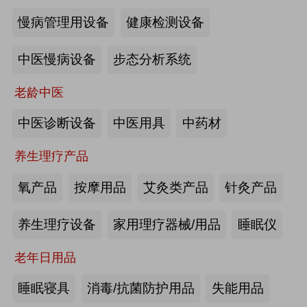
慢病管理用设备
健康检测设备
海尔电动轮椅-海尔智慧康养
中医慢病设备
步态分析系统
来源:注册会员
老龄中医
懒人血压计M8-海尔智慧康养
中医诊断设备
中医用具
中药材
养生理疗产品
来源:注册会员
氧产品
按摩用品
艾灸类产品
针灸产品
Care系列智能马桶-海尔智慧康养
养生理疗设备
家用理疗器械/用品
睡眠仪
老年日用品
来源:注册会员
睡眠寝具
消毒/抗菌防护用品
失能用品
家用多功能电动护理床、家用多功能