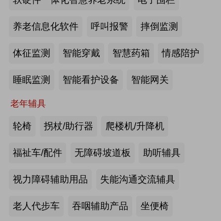
2026-07-20
来源:深圳市人民政府官网
养老信息化软件
呼叫报警
摔倒监测
截至2025年年底，全国养老机构和设
体征监测
智能穿戴
智慧药箱
情感陪护
施数量已达39.6万个
睡眠监测
智能看护设备
智能网关
2026-07-16
来源:中国新闻网
老年辅具
抢抓记忆养护关键窗口期，虹桥镇开
展千人老年脑健康专项关爱活动
轮椅
拐杖/助行器
爬楼机/升降机
2026-07-13
来源:养老福祉圈
福祉车/配件
无障碍坡道板
助听辅具
焕新银发日常 虹桥镇持续推进老年
视力障碍辅助用品
失能沟通交流辅具
友好社区建设工作
老人代步车
吞咽辅助产品
坐便椅
2026-07-13
来源:养老福祉圈