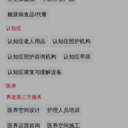
来源:注册会员
糖尿病食品/代餐
“乐湾云”智慧养老立体服务平台：杭
州乐湾科技有限公司
认知症
认知症老人用品
认知症照护机构
来源:注册会员
认知症照护咨询机构
认知症早筛
健康监测、智能看护：深圳知谱科技
有限公司
认知症康复与缓解设备
来源:注册会员
医养
智能养老机器人：江苏艾雨文承养老
养老第三方服务
机器人有限公司
医养空间设计
护理人员培训
来源:注册会员
医养运营咨询
医养空间施工