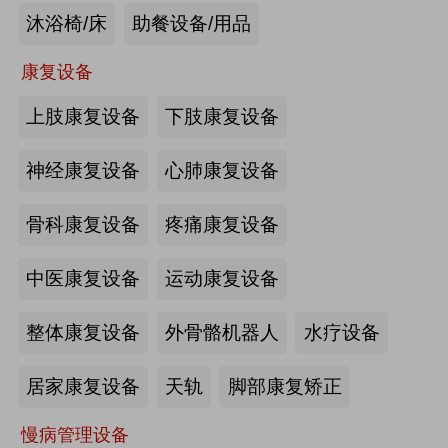
沐浴椅/床
助餐设备/用品
未来医养 · 智建绿康——中国医养融
合创新发展高峰论坛2026即将在沪启
康复设备
幕
上肢康复设备
下肢康复设备
2026-07-10
来源:注册会员
海量养老行业资源
更多>>
我要发布>>
神经康复设备
心肺康复设备
【如愿】升降浴室柜-海尔智慧康养
骨科康复设备
疼痛康复设备
中医康复设备
运动康复设备
来源:注册会员
整体康复设备
外骨骼机器人
水疗设备
轮椅一体化护理床-海尔智慧康养
居家康复设备
天轨
脚部康复矫正
慢病管理设备
来源:注册会员