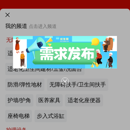
火热招展 | 2026中国国际福祉博览会：抢占全球商机高地！
需求发布>
我的频道
点击进入频道
第46届西部国际医疗器械展览会
首页
更多
找新闻
找厂商
找活动
找供求
找项目
无障碍空间
第12届中国国际老龄产业博览会（SIC老博会）
适老化墙面/天花板
2026中国国际福祉博览会暨中国国际康复博览会
适老化卫生间建材/五金/洗面台
第四届西安国际养老产业博览会
防滑/弹性地材
无障碍扶手/卫生间扶手
第十届中国(广州)国际养老健康产业博览会
护墙/护角
医养家具
适老化座便器
|
最新资讯
2026年第八届中国（广州）国际银发经济康养产业博览会
产业头条
更多>>
我要发布>>
座椅电梯
步入式浴缸
海尔电动轮椅-海尔智慧康养
护理设备