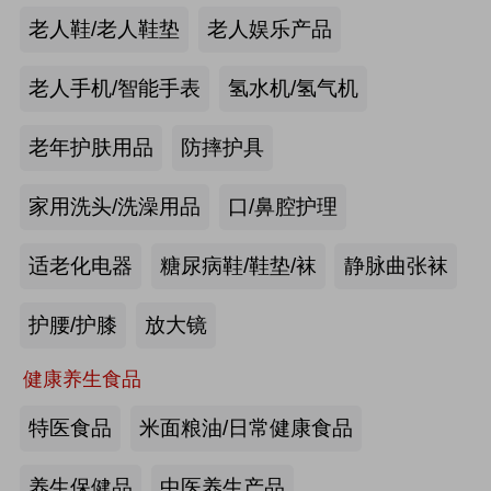
手动护理床：​衡水乐活医疗器械有限
老人鞋/老人鞋垫
老人娱乐产品
公司
来源:注册会员
老人手机/智能手表
氢水机/氢气机
老年痴呆筛查《眼动检测系统》：湖
老年护肤用品
防摔护具
南佩蕾斯特科技有限公司
家用洗头/洗澡用品
口/鼻腔护理
来源:注册会员
适老化电器
糖尿病鞋/鞋垫/袜
静脉曲张袜
健康智能手表：深圳埃微信息技术有
限公司
护腰/护膝
放大镜
来源:注册会员
健康养生食品
慢病智能随访系统：山东上正信息科
特医食品
米面粮油/日常健康食品
技有限公司
养生保健品
中医养生产品