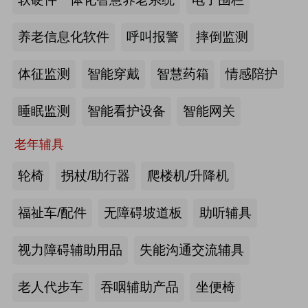
2026-07-20
来源:深圳市人民政府官网
养老信息化软件
呼叫报警
摔倒监测
截至2025年年底，全国养老机构和设
体征监测
智能穿戴
智慧药箱
情感陪护
施数量已达39.6万个
睡眠监测
智能看护设备
智能网关
2026-07-16
来源:中国新闻网
老年辅具
抢抓记忆养护关键窗口期，虹桥镇开
展千人老年脑健康专项关爱活动
轮椅
拐杖/助行器
爬楼机/升降机
2026-07-13
来源:养老福祉圈
福祉车/配件
无障碍坡道板
助听辅具
焕新银发日常 虹桥镇持续推进老年
视力障碍辅助用品
失能沟通交流辅具
友好社区建设工作
老人代步车
吞咽辅助产品
坐便椅
2026-07-13
来源:养老福祉圈