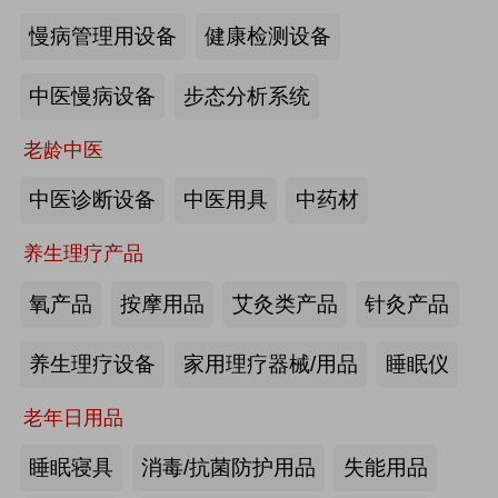
慢病管理用设备
健康检测设备
海尔电动轮椅-海尔智慧康养
中医慢病设备
步态分析系统
来源:注册会员
老龄中医
懒人血压计M8-海尔智慧康养
中医诊断设备
中医用具
中药材
养生理疗产品
来源:注册会员
氧产品
按摩用品
艾灸类产品
针灸产品
Care系列智能马桶-海尔智慧康养
养生理疗设备
家用理疗器械/用品
睡眠仪
老年日用品
来源:注册会员
睡眠寝具
消毒/抗菌防护用品
失能用品
家用多功能电动护理床、家用多功能