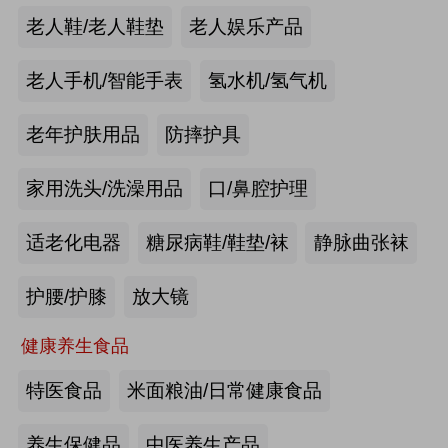
手动护理床：​衡水乐活医疗器械有限
老人鞋/老人鞋垫
老人娱乐产品
公司
来源:注册会员
老人手机/智能手表
氢水机/氢气机
老年痴呆筛查《眼动检测系统》：湖
老年护肤用品
防摔护具
南佩蕾斯特科技有限公司
家用洗头/洗澡用品
口/鼻腔护理
来源:注册会员
适老化电器
糖尿病鞋/鞋垫/袜
静脉曲张袜
健康智能手表：深圳埃微信息技术有
限公司
护腰/护膝
放大镜
来源:注册会员
健康养生食品
慢病智能随访系统：山东上正信息科
特医食品
米面粮油/日常健康食品
技有限公司
养生保健品
中医养生产品