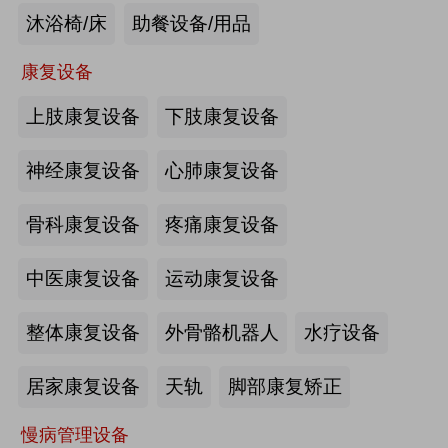
沐浴椅/床
助餐设备/用品
未来医养 · 智建绿康——中国医养融
合创新发展高峰论坛2026即将在沪启
康复设备
幕
上肢康复设备
下肢康复设备
2026-07-10
来源:注册会员
海量养老行业资源
更多>>
我要发布>>
神经康复设备
心肺康复设备
【如愿】升降浴室柜-海尔智慧康养
骨科康复设备
疼痛康复设备
中医康复设备
运动康复设备
来源:注册会员
整体康复设备
外骨骼机器人
水疗设备
轮椅一体化护理床-海尔智慧康养
居家康复设备
天轨
脚部康复矫正
慢病管理设备
来源:注册会员