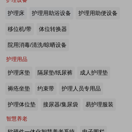
商业养老金规模超1700亿元
2026第四届吉林银发康养暨适老化产业博览会
护理床
护理用助浴设备
护理用助便设备
2026-08-03
来源:优年网
移位机/带
体位转换器
办事不再“往返跑”，河南省开办养老
院用消毒/清洗/晾晒设备
机构“一件事”上线
护理用品
2026-07-29
来源:北青网
护理床垫
隔尿垫/纸尿裤
成人护理垫
潮已定，序幕启 | 第九届中国养老行
业陆家嘴峰会议程首发，早鸟通道同
褥疮坐垫
约束带
护理人员专用品
步开放
2026-07-23
来源:养老福祉圈
护理体位垫
接尿器/集尿袋
易护理服装
深圳发布银发经济统计分类，共6大
智慧养老
类99个小类
软硬件一体化智慧养老系统
电子围栏