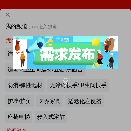
需求发布>
火热招展 | 2026中国国际福祉博览会：抢占全球商机高地！
我的频道
点击进入频道
首页
更多
第46届西部国际医疗器械展览会
找新闻
找厂商
找活动
找供求
找项目
无障碍空间
第12届中国国际老龄产业博览会（SIC老博会）
适老化墙面/天花板
2026中国国际福祉博览会暨中国国际康复博览会
适老化卫生间建材/五金/洗面台
第四届西安国际养老产业博览会
防滑/弹性地材
无障碍扶手/卫生间扶手
第十届中国(广州)国际养老健康产业博览会
护墙/护角
医养家具
适老化座便器
|
最新资讯
2026年第八届中国（广州）国际银发经济康养产业博览会
产业头条
更多>>
我要发布>>
座椅电梯
步入式浴缸
海尔电动轮椅-海尔智慧康养
护理设备