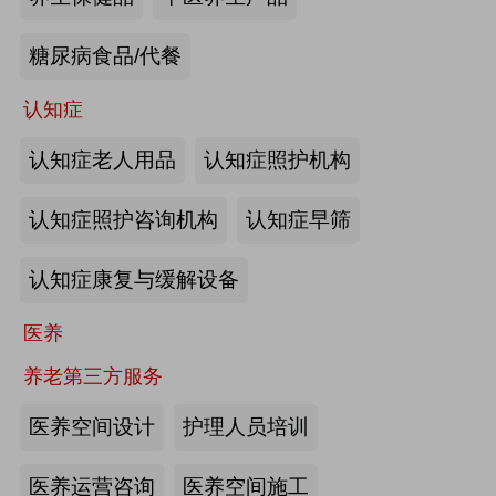
来源:注册会员
糖尿病食品/代餐
“乐湾云”智慧养老立体服务平台：杭
州乐湾科技有限公司
认知症
认知症老人用品
认知症照护机构
来源:注册会员
认知症照护咨询机构
认知症早筛
健康监测、智能看护：深圳知谱科技
有限公司
认知症康复与缓解设备
来源:注册会员
医养
智能养老机器人：江苏艾雨文承养老
养老第三方服务
机器人有限公司
医养空间设计
护理人员培训
来源:注册会员
医养运营咨询
医养空间施工