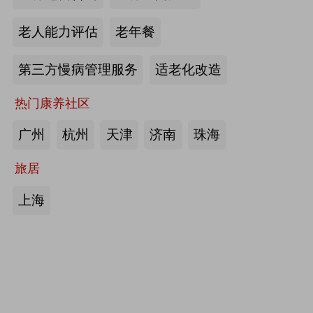
护栏、坐便椅，拐杖，助行器，四角
老人能力评估
老年餐
手杖：衡水成发橡塑制品有限公司
第三方慢病管理服务
适老化改造
来源:注册会员
热门康养社区
护理床、 医用固定带、牵引器、坐
便椅、助行器、手杖、拐杖：河北帮
广州
杭州
天津
济南
珠海
德医疗器械有限责任公司
旅居
来源:注册会员
上海
中医诊断、中医治疗、中医器具、中
医康复：​安阳国医扁鹊健康科技有限
公司
来源:注册会员
助立走步型机器人/脑卒中康复治疗
仪：武汉宝熊科技有限公司