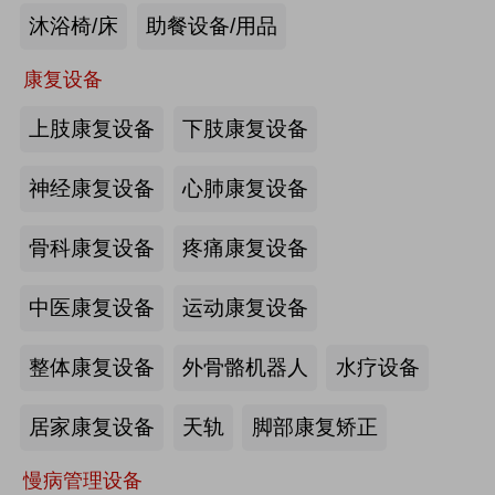
沐浴椅/床
助餐设备/用品
未来医养 · 智建绿康——中国医养融
合创新发展高峰论坛2026即将在沪启
康复设备
幕
上肢康复设备
下肢康复设备
2026-07-10
来源:注册会员
海量养老行业资源
更多>>
我要发布>>
神经康复设备
心肺康复设备
【如愿】升降浴室柜-海尔智慧康养
骨科康复设备
疼痛康复设备
中医康复设备
运动康复设备
来源:注册会员
整体康复设备
外骨骼机器人
水疗设备
轮椅一体化护理床-海尔智慧康养
居家康复设备
天轨
脚部康复矫正
慢病管理设备
来源:注册会员