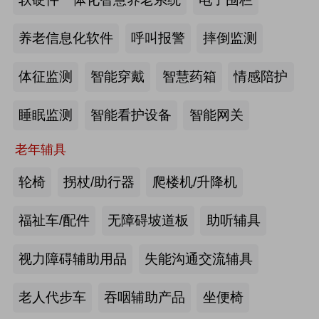
2026-07-20
来源:深圳市人民政府官网
养老信息化软件
呼叫报警
摔倒监测
截至2025年年底，全国养老机构和设
体征监测
智能穿戴
智慧药箱
情感陪护
施数量已达39.6万个
睡眠监测
智能看护设备
智能网关
2026-07-16
来源:中国新闻网
老年辅具
抢抓记忆养护关键窗口期，虹桥镇开
展千人老年脑健康专项关爱活动
轮椅
拐杖/助行器
爬楼机/升降机
2026-07-13
来源:养老福祉圈
福祉车/配件
无障碍坡道板
助听辅具
焕新银发日常 虹桥镇持续推进老年
视力障碍辅助用品
失能沟通交流辅具
友好社区建设工作
老人代步车
吞咽辅助产品
坐便椅
2026-07-13
来源:养老福祉圈