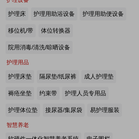
商业养老金规模超1700亿元
护理床
护理用助浴设备
护理用助便设备
2026-08-03
来源:优年网
移位机/带
体位转换器
办事不再“往返跑”，河南省开办养老
院用消毒/清洗/晾晒设备
机构“一件事”上线
护理用品
2026-07-29
来源:北青网
护理床垫
隔尿垫/纸尿裤
成人护理垫
潮已定，序幕启 | 第九届中国养老行
业陆家嘴峰会议程首发，早鸟通道同
褥疮坐垫
约束带
护理人员专用品
步开放
2026-07-23
来源:养老福祉圈
护理体位垫
接尿器/集尿袋
易护理服装
深圳发布银发经济统计分类，共6大
智慧养老
类99个小类
软硬件一体化智慧养老系统
电子围栏