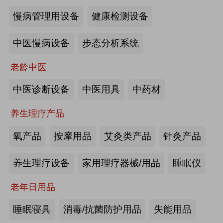
慢病管理用设备
健康检测设备
海尔电动轮椅-海尔智慧康养
中医慢病设备
步态分析系统
来源:注册会员
老龄中医
懒人血压计M8-海尔智慧康养
中医诊断设备
中医用具
中药材
养生理疗产品
来源:注册会员
氧产品
按摩用品
艾灸类产品
针灸产品
Care系列智能马桶-海尔智慧康养
养生理疗设备
家用理疗器械/用品
睡眠仪
老年日用品
来源:注册会员
睡眠寝具
消毒/抗菌防护用品
失能用品
家用多功能电动护理床、家用多功能