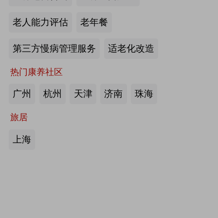
护栏、坐便椅，拐杖，助行器，四角
老人能力评估
老年餐
手杖：衡水成发橡塑制品有限公司
第三方慢病管理服务
适老化改造
来源:注册会员
热门康养社区
护理床、 医用固定带、牵引器、坐
便椅、助行器、手杖、拐杖：河北帮
广州
杭州
天津
济南
珠海
德医疗器械有限责任公司
旅居
来源:注册会员
上海
中医诊断、中医治疗、中医器具、中
医康复：​安阳国医扁鹊健康科技有限
公司
来源:注册会员
助立走步型机器人/脑卒中康复治疗
仪：武汉宝熊科技有限公司