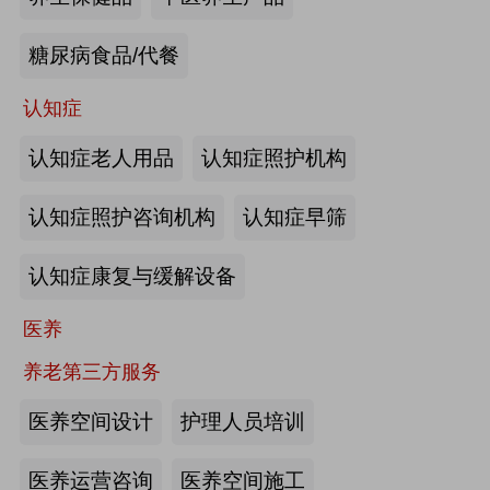
来源:注册会员
糖尿病食品/代餐
“乐湾云”智慧养老立体服务平台：杭
州乐湾科技有限公司
认知症
认知症老人用品
认知症照护机构
来源:注册会员
认知症照护咨询机构
认知症早筛
健康监测、智能看护：深圳知谱科技
有限公司
认知症康复与缓解设备
来源:注册会员
医养
智能养老机器人：江苏艾雨文承养老
养老第三方服务
机器人有限公司
医养空间设计
护理人员培训
来源:注册会员
医养运营咨询
医养空间施工