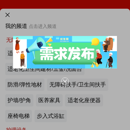
第46届西部国际医疗器械展览会
需求发布>
第12届中国国际老龄产业博览会（SIC老博会）
我的频道
点击进入频道
首页
更多
找新闻
找厂商
找活动
找供求
找项目
2026中国国际福祉博览会暨中国国际康复博览会
无障碍空间
适老化墙面/天花板
第四届西安国际养老产业博览会
适老化卫生间建材/五金/洗面台
第十届中国(广州)国际养老健康产业博览会
防滑/弹性地材
无障碍扶手/卫生间扶手
2026年第八届中国（广州）国际银发经济康养产业博览会
护墙/护角
医养家具
适老化座便器
|
海尔电动轮椅-海尔智慧康养
最新资讯
产业头条
更多>>
我要发布>>
座椅电梯
步入式浴缸
2026第四届吉林银发康养暨适老化产业博览会
护理设备