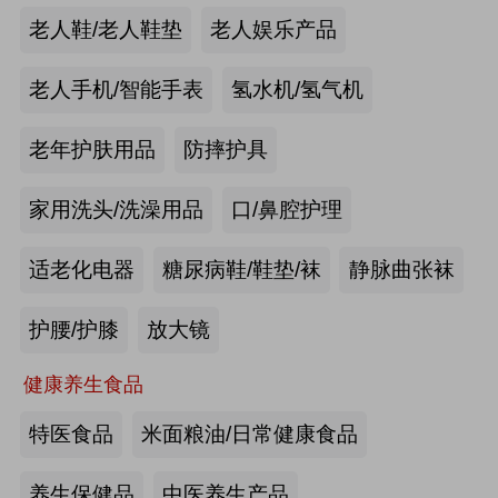
手动护理床：​衡水乐活医疗器械有限
老人鞋/老人鞋垫
老人娱乐产品
公司
来源:注册会员
老人手机/智能手表
氢水机/氢气机
老年痴呆筛查《眼动检测系统》：湖
老年护肤用品
防摔护具
南佩蕾斯特科技有限公司
家用洗头/洗澡用品
口/鼻腔护理
来源:注册会员
适老化电器
糖尿病鞋/鞋垫/袜
静脉曲张袜
健康智能手表：深圳埃微信息技术有
限公司
护腰/护膝
放大镜
来源:注册会员
健康养生食品
慢病智能随访系统：山东上正信息科
特医食品
米面粮油/日常健康食品
技有限公司
养生保健品
中医养生产品