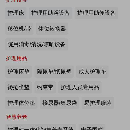
商业养老金规模超1700亿元
护理床
护理用助浴设备
护理用助便设备
2026-08-03
来源:优年网
移位机/带
体位转换器
办事不再“往返跑”，河南省开办养老
院用消毒/清洗/晾晒设备
机构“一件事”上线
护理用品
2026-07-29
来源:北青网
护理床垫
隔尿垫/纸尿裤
成人护理垫
潮已定，序幕启 | 第九届中国养老行
业陆家嘴峰会议程首发，早鸟通道同
褥疮坐垫
约束带
护理人员专用品
步开放
2026-07-23
来源:养老福祉圈
护理体位垫
接尿器/集尿袋
易护理服装
深圳发布银发经济统计分类，共6大
智慧养老
类99个小类
软硬件一体化智慧养老系统
电子围栏