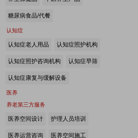
来源:注册会员
糖尿病食品/代餐
“乐湾云”智慧养老立体服务平台：杭
州乐湾科技有限公司
认知症
认知症老人用品
认知症照护机构
来源:注册会员
认知症照护咨询机构
认知症早筛
健康监测、智能看护：深圳知谱科技
有限公司
认知症康复与缓解设备
来源:注册会员
医养
智能养老机器人：江苏艾雨文承养老
养老第三方服务
机器人有限公司
医养空间设计
护理人员培训
来源:注册会员
医养运营咨询
医养空间施工