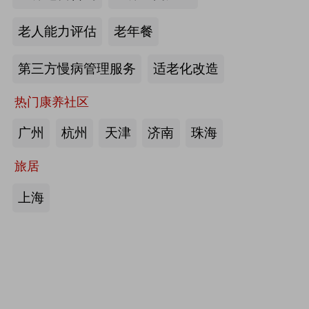
护栏、坐便椅，拐杖，助行器，四角
老人能力评估
老年餐
手杖：衡水成发橡塑制品有限公司
第三方慢病管理服务
适老化改造
来源:注册会员
热门康养社区
护理床、 医用固定带、牵引器、坐
便椅、助行器、手杖、拐杖：河北帮
广州
杭州
天津
济南
珠海
德医疗器械有限责任公司
旅居
来源:注册会员
上海
中医诊断、中医治疗、中医器具、中
医康复：​安阳国医扁鹊健康科技有限
公司
来源:注册会员
助立走步型机器人/脑卒中康复治疗
仪：武汉宝熊科技有限公司