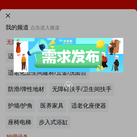
第46届西部国际医疗器械展览会
需求发布>
第12届中国国际老龄产业博览会（SIC老博会）
我的频道
点击进入频道
首页
更多
找新闻
找厂商
找活动
找供求
找项目
2026中国国际福祉博览会暨中国国际康复博览会
无障碍空间
第四届西安国际养老产业博览会
适老化墙面/天花板
第十届中国(广州)国际养老健康产业博览会
适老化卫生间建材/五金/洗面台
2026年第八届中国（广州）国际银发经济康养产业博览会
防滑/弹性地材
无障碍扶手/卫生间扶手
海尔电动轮椅-海尔智慧康养
护墙/护角
医养家具
适老化座便器
|
最新资讯
2026第四届吉林银发康养暨适老化产业博览会
产业头条
更多>>
我要发布>>
座椅电梯
步入式浴缸
护理设备