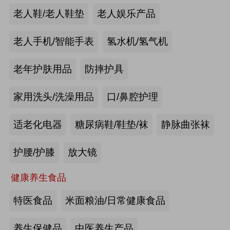
手动护理床：​衡水乐活医疗器械有限
老人鞋/老人鞋垫
老人娱乐产品
公司
来源:注册会员
老人手机/智能手表
氢水机/氢气机
老年痴呆筛查《眼动检测系统》：湖
老年护肤用品
防摔护具
南佩蕾斯特科技有限公司
家用洗头/洗澡用品
口/鼻腔护理
来源:注册会员
适老化电器
糖尿病鞋/鞋垫/袜
静脉曲张袜
健康智能手表：深圳埃微信息技术有
限公司
护腰/护膝
放大镜
来源:注册会员
健康养生食品
慢病智能随访系统：山东上正信息科
特医食品
米面粮油/日常健康食品
技有限公司
养生保健品
中医养生产品