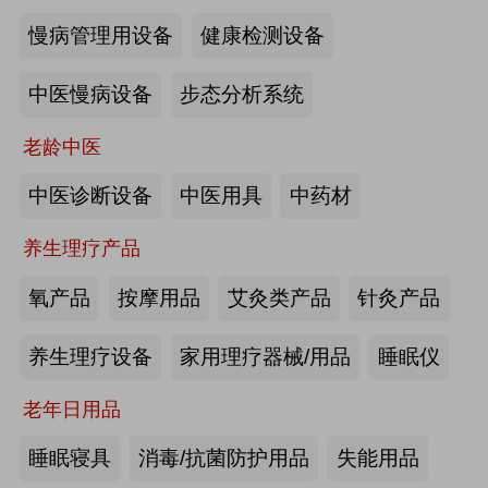
慢病管理用设备
健康检测设备
海尔电动轮椅-海尔智慧康养
中医慢病设备
步态分析系统
来源:注册会员
老龄中医
懒人血压计M8-海尔智慧康养
中医诊断设备
中医用具
中药材
养生理疗产品
来源:注册会员
氧产品
按摩用品
艾灸类产品
针灸产品
Care系列智能马桶-海尔智慧康养
养生理疗设备
家用理疗器械/用品
睡眠仪
老年日用品
来源:注册会员
睡眠寝具
消毒/抗菌防护用品
失能用品
家用多功能电动护理床、家用多功能