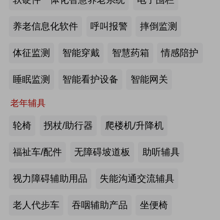
2026-07-20
来源:深圳市人民政府官网
养老信息化软件
呼叫报警
摔倒监测
截至2025年年底，全国养老机构和设
体征监测
智能穿戴
智慧药箱
情感陪护
施数量已达39.6万个
睡眠监测
智能看护设备
智能网关
2026-07-16
来源:中国新闻网
老年辅具
抢抓记忆养护关键窗口期，虹桥镇开
展千人老年脑健康专项关爱活动
轮椅
拐杖/助行器
爬楼机/升降机
2026-07-13
来源:养老福祉圈
福祉车/配件
无障碍坡道板
助听辅具
焕新银发日常 虹桥镇持续推进老年
视力障碍辅助用品
失能沟通交流辅具
友好社区建设工作
老人代步车
吞咽辅助产品
坐便椅
2026-07-13
来源:养老福祉圈