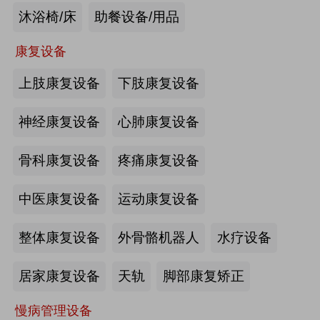
沐浴椅/床
助餐设备/用品
未来医养 · 智建绿康——中国医养融
合创新发展高峰论坛2026即将在沪启
康复设备
幕
上肢康复设备
下肢康复设备
2026-07-10
来源:注册会员
海量养老行业资源
更多>>
我要发布>>
神经康复设备
心肺康复设备
【如愿】升降浴室柜-海尔智慧康养
骨科康复设备
疼痛康复设备
中医康复设备
运动康复设备
来源:注册会员
整体康复设备
外骨骼机器人
水疗设备
轮椅一体化护理床-海尔智慧康养
居家康复设备
天轨
脚部康复矫正
慢病管理设备
来源:注册会员